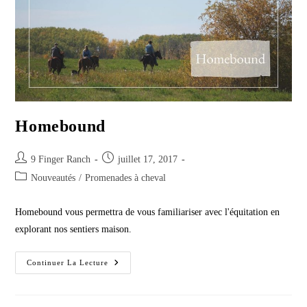
Homebound
Post
Post
9 Finger Ranch
juillet 17, 2017
author:
published:
Post
Nouveautés
/
Promenades à cheval
category:
Homebound vous permettra de vous familiariser avec l'équitation en
explorant nos sentiers maison.
Homebound
Continuer La Lecture