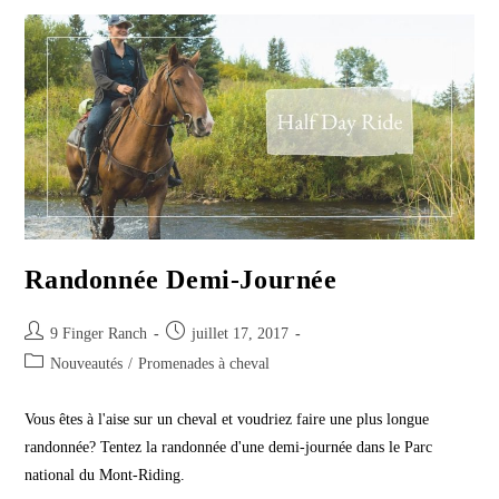
Randonnée Demi-Journée
Post
Post
9 Finger Ranch
juillet 17, 2017
author:
published:
Post
Nouveautés
/
Promenades à cheval
category:
Vous êtes à l'aise sur un cheval et voudriez faire une plus longue
randonnée? Tentez la randonnée d'une demi-journée dans le Parc
national du Mont-Riding.