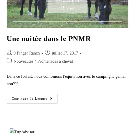
Une nuitée dans le PNMR
Post
Post
9 Finger Ranch
juillet 17, 2017
author:
published:
Post
Nouveautés
/
Promenades à cheval
category:
Dans ce forfait, nous combinons l'équitation avec le camping... génial
non???
Une
Continuer La Lecture
Nuitée
Dans
Le
PNMR