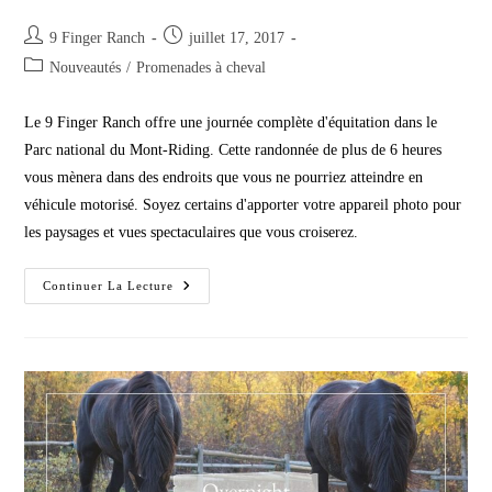
Post
Post
9 Finger Ranch
juillet 17, 2017
author:
published:
Post
Nouveautés
/
Promenades à cheval
category:
Le 9 Finger Ranch offre une journée complète d'équitation dans le
Parc national du Mont-Riding. Cette randonnée de plus de 6 heures
vous mènera dans des endroits que vous ne pourriez atteindre en
véhicule motorisé. Soyez certains d'apporter votre appareil photo pour
les paysages et vues spectaculaires que vous croiserez.
Randonnée
Continuer La Lecture
Journée
Entière