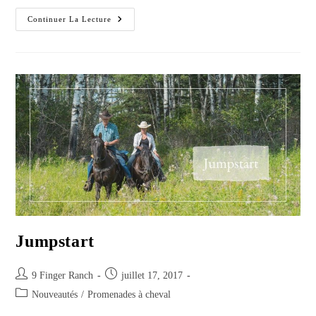
Randonnée
Continuer La Lecture
Demi-
Journée
Jumpstart
Post
Post
9 Finger Ranch
juillet 17, 2017
author:
published:
Post
Nouveautés
/
Promenades à cheval
category: