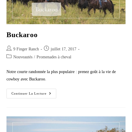
Buckaroo
Post
Post
9 Finger Ranch
juillet 17, 2017
author:
published:
Post
Nouveautés
/
Promenades à cheval
category:
Notre courte randonnée la plus populaire : prenez goût à la vie de
cowboy avec Buckaroo.
Buckaroo
Continuer La Lecture