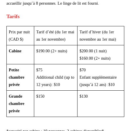
accueillir jusqu’à 8 personnes. Le linge de lit est fourni.
Tarifs
Prix par nuit
Tarif d’été (du 1er mai
Tarif d’hiver (du 1er
(CAD $)
au 1er novembre)
novembre au 1er mai)
Cabine
$190.00 (2+ nuits)
$200.00 (1 nuit)
$160.00 (2+ nuits)
Petite
$75
$70
chambre
Additional child (up to
Enfant supplémentaire
privée
12 years): $10
(jusqu’à 12 ans) :$10
Grande
$150
$130
chambre
privée