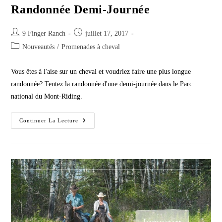
Randonnée Demi-Journée
Post
Post
9 Finger Ranch
juillet 17, 2017
author:
published:
Post
Nouveautés
/
Promenades à cheval
category:
Vous êtes à l'aise sur un cheval et voudriez faire une plus longue
randonnée? Tentez la randonnée d'une demi-journée dans le Parc
national du Mont-Riding.
Randonnée
Continuer La Lecture
Demi-
Journée