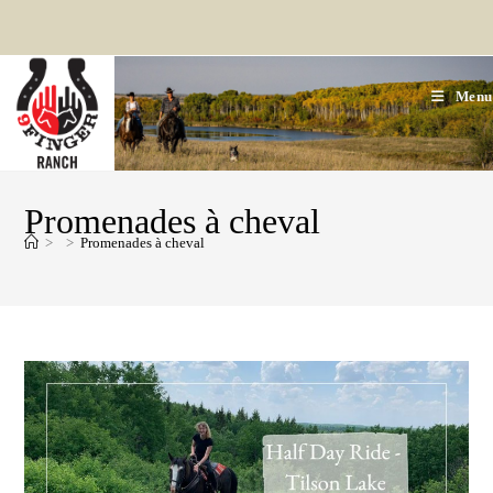
Aller
au
contenu
Menu
Promenades à cheval
>
>
Promenades à cheval