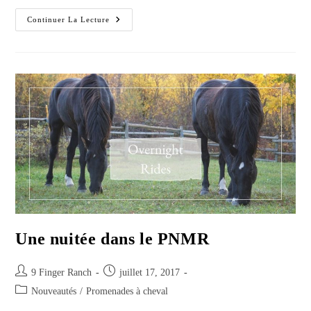
Randonnée
Continuer La Lecture
Journée
Entière
Une nuitée dans le PNMR
Post
Post
9 Finger Ranch
juillet 17, 2017
author:
published:
Post
Nouveautés
/
Promenades à cheval
category: