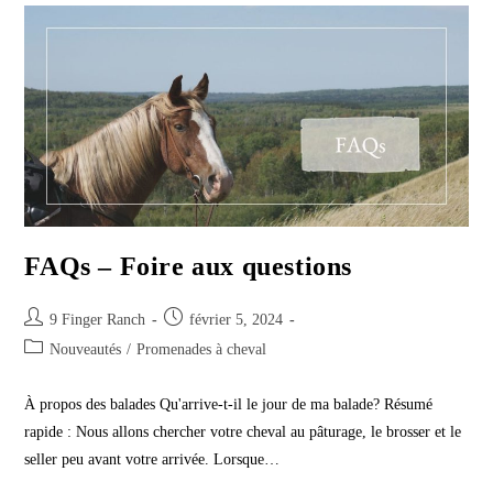
FAQs – Foire aux questions
Post
Post
9 Finger Ranch
février 5, 2024
author:
published:
Post
Nouveautés
/
Promenades à cheval
category:
À propos des balades Qu'arrive-t-il le jour de ma balade? Résumé
rapide : Nous allons chercher votre cheval au pâturage, le brosser et le
seller peu avant votre arrivée. Lorsque…