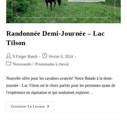
Randonnée Demi-Journée – Lac
Tilson
Post
Post
9 Finger Ranch
février 6, 2024
author:
published:
Post
Nouveautés
/
Promenades à cheval
category:
Nouvelle offre pour les cavaliers avancés! Notre Balade à la demi-
journée - Lac Tilson est le choix parfait pour les personnes ayant de
l'expérience en équitation et qui souhaitent explorer…
Randonnée
Continuer La Lecture
Demi-
Journée
–
Lac
Tilson