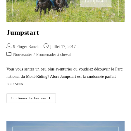
Jumpstart
Post
Post
9 Finger Ranch
juillet 17, 2017
author:
published:
Post
Nouveautés
/
Promenades à cheval
category:
Vous vous sentez un peu plus aventurier ou voudriez découvrir le Parc
national du Mont-Riding? Alors Jumpstart est la randonnée parfait
pour vous.
Jumpstart
Continuer La Lecture