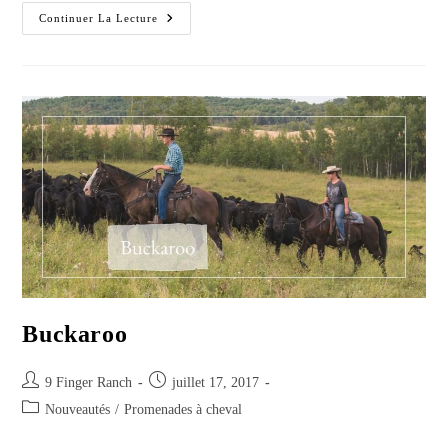
FAQs
Continuer La Lecture
–
Foire
Aux
Questions
Buckaroo
Post
Post
9 Finger Ranch
juillet 17, 2017
author:
published:
Post
Nouveautés
/
Promenades à cheval
category: