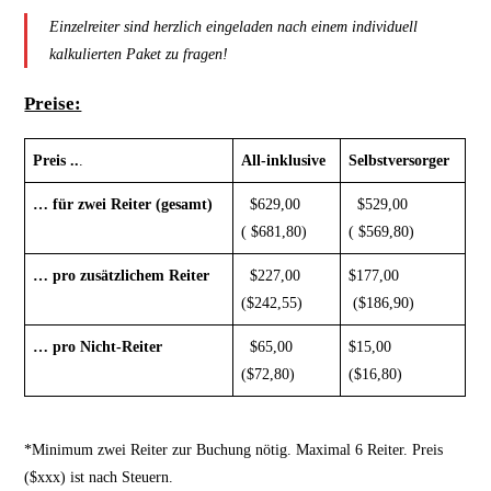
Einzelreiter sind herzlich eingeladen nach einem individuell
kalkulierten Paket zu fragen!
Preise:
Preis ..
.
All-inklusive
Selbstversorger
… für zwei Reiter (gesamt)
$629,00
$529,00
( $681,80)
( $569,80)
… pro zusätzlichem Reiter
$227,00
$177,00
($242,55)
($186,90)
… pro Nicht-Reiter
$65,00
$15,00
($72,80)
($16,80)
*Minimum zwei Reiter zur Buchung nötig. Maximal 6 Reiter. Preis
($xxx) ist nach Steuern.