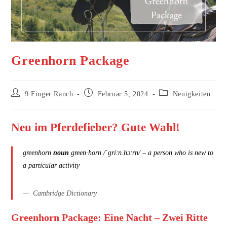
Greenhorn Package
Beitrags-
Beitrag
Beitrags-
9 Finger Ranch
Februar 5, 2024
Neuigkeiten
Autor:
veröffentlicht:
Kategorie:
Neu im Pferdefieber? Gute Wahl!
greenhorn
noun
green·​horn /ˈɡriːn.hɔːrn/ – a person who is new to
a particular activity
Cambridge Dictionary
Greenhorn Package: Eine Nacht – Zwei Ritte